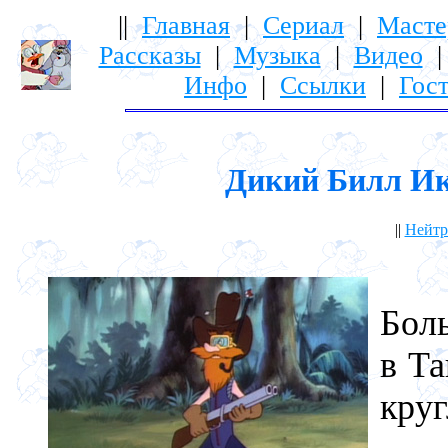
||
Главная
|
Сериал
|
Масте
Рассказы
|
Музыка
|
Видео
Инфо
|
Ссылки
|
Гост
Дикий Билл Ико
||
Нейтр
Лу
Бол
в Та
круг