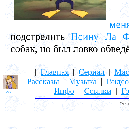
В 
мен
подстрелить
Псину Ла 
собак, но был ловко обвед
||
Главная
|
Сериал
|
Мас
Рассказы
|
Музыка
|
Видео
Инфо
|
Ссылки
|
Го
OPS!
Copyrig