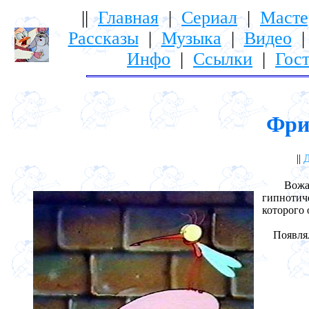
||
Главная
|
Сериал
|
Масте
Рассказы
|
Музыка
|
Видео
Инфо
|
Ссылки
|
Гост
Фриц
||
Д
Вожак ро
гипнотич
которого 
Появлялс