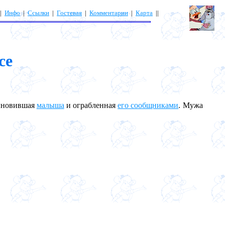
|
Инфо
|
Ссылки
|
Гостевая
|
Комментарии
|
Карта
||
ce
сыновившая
малыша
и ограбленная
его сообщниками
. Мужа