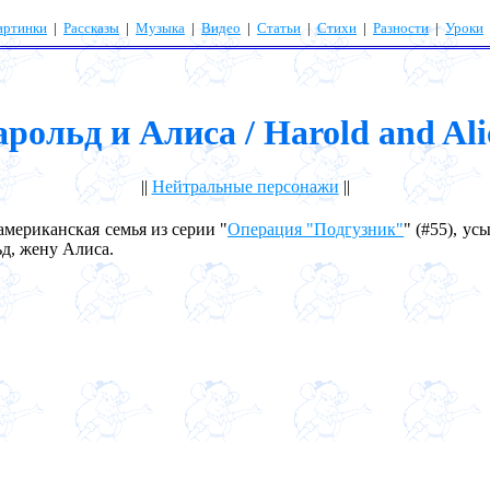
артинки
|
Рассказы
|
Музыка
|
Видео
|
Статьи
|
Стихи
|
Разности
|
Уроки
арольд и Алиса / Harold and Ali
||
Нейтральные персонажи
||
ериканская семья из серии "
Операция "Подгузник"
" (#55), у
ьд, жену Алиса.