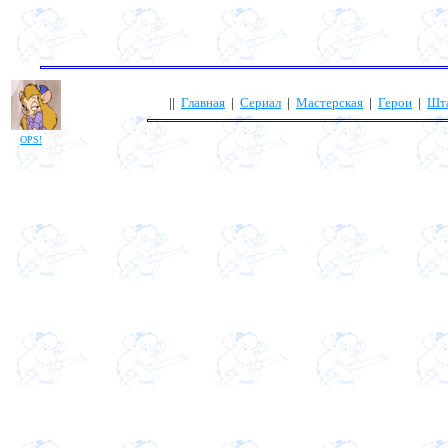
||
Главная
|
Сериал
|
Мастерская
|
Герои
|
Шт
OPS!