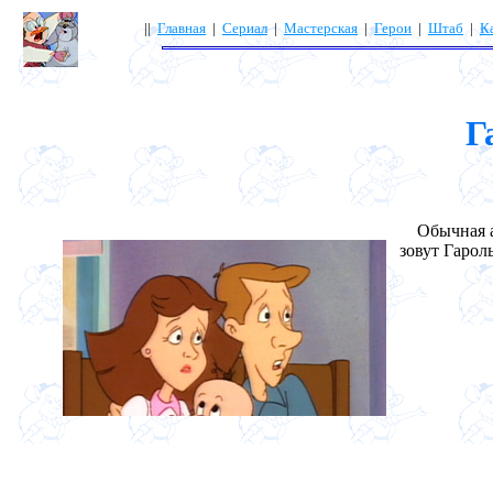
||
Главная
|
Сериал
|
Мастерская
|
Герои
|
Штаб
|
К
Г
Обычная ам
зовут Гарол