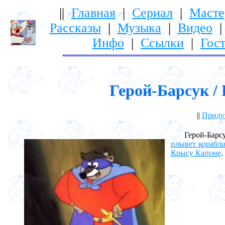
||
Главная
|
Сериал
|
Масте
Рассказы
|
Музыка
|
Видео
Инфо
|
Ссылки
|
Гост
Герой-Барсук / 
||
Приду
Герой-Барсук
плывет корабли
Крысу Капоне
.