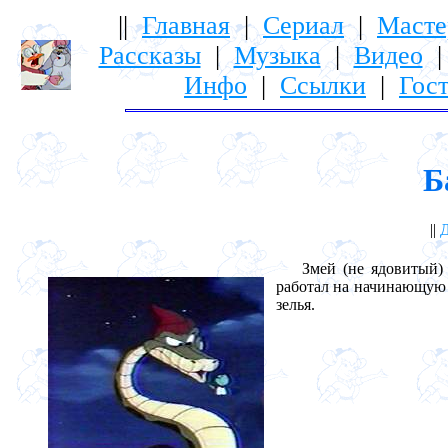
||
Главная
|
Сериал
|
Масте
Рассказы
|
Музыка
|
Видео
Инфо
|
Ссылки
|
Гост
Б
||
Д
Змей (не ядовитый) и
работал на начинающую
зелья.